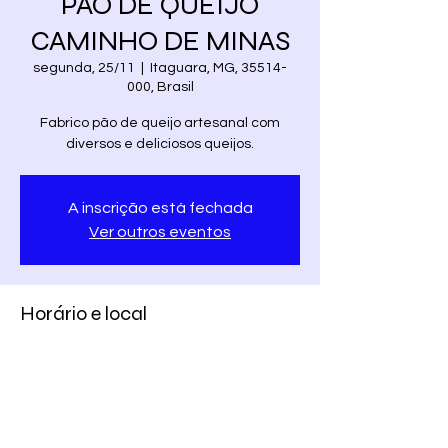
PAO DE QUEIJO
CAMINHO DE MINAS
segunda, 25/11
  |  
Itaguara, MG, 35514-
000, Brasil
Fabrico pão de queijo artesanal com
diversos e deliciosos queijos.
A inscrição está fechada
Ver outros eventos
Horário e local
25/11/2019, 14:00
Itaguara, MG, 35514-000, Brasil