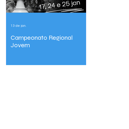
13 de jan.
Campeonato Regional
Jovem
1
/
18
Ver mais
Contato
Presidente: