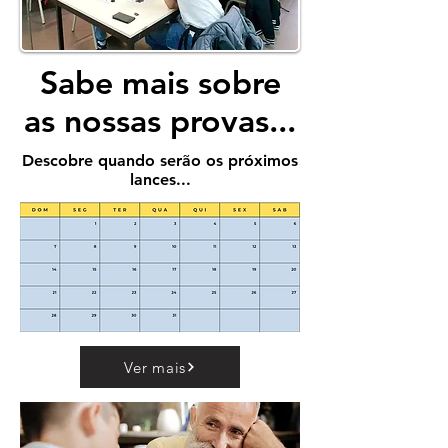
Sabe mais sobre
Sabe mais sobre
as nossas provas...
as nossas provas...
Descobre quando serão os próximos
Descobre quando serão os próximos
lances...
lances...
Ver mais