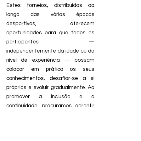
Estes torneios, distribuídos ao
longo das várias épocas
desportivas, oferecem
oportunidades para que todos os
participantes —
independentemente da idade ou do
nível de experiência — possam
colocar em prática os seus
conhecimentos, desafiar-se a si
próprios e evoluir gradualmente. Ao
promover a inclusão e a
continuidade, procuramos garantir
que mais pessoas tenham acesso
ao jogo, num ambiente competitivo,
saudável e pedagógico.