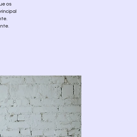
que os
rincipal
nte.
nte.