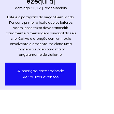
ezequi dj
domingo, 20/12
  |  
redes sociais
Este é o parágrafo da seção Bem-vindo.
Por ser o primeiro texto que os leitores
veem, esse texto deve transmitir
claramente a mensagem principal do seu
site. Cative a atenção com um texto
envolvente e atraente. Adicione uma
imagem ou vídeo para maior
engajamento do visitante.
A inscrição está fechada
Ver outros eventos
Horário e local
20/12/2020, 19:00
redes sociais