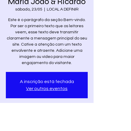
Maria João & Ricardo
sábado, 23/05
  |  
LOCAL A DEFINIR
Este é o parágrafo da seção Bem-vindo.
Por ser o primeiro texto que os leitores
veem, esse texto deve transmitir
claramente a mensagem principal do seu
site. Cative a atenção com um texto
envolvente e atraente. Adicione uma
imagem ou vídeo para maior
engajamento do visitante.
A inscrição está fechada
Ver outros eventos
Horário e local
23/05/2020, 16:30
LOCAL A DEFINIR