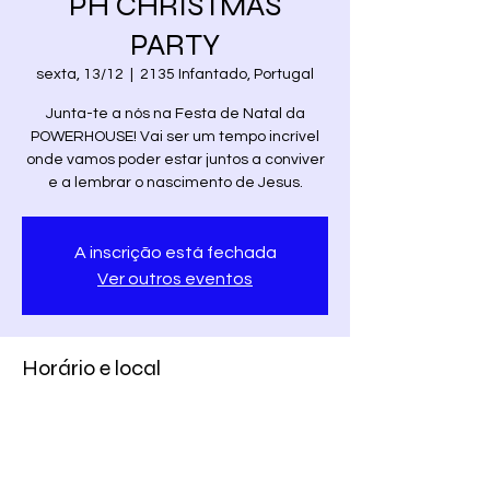
PH CHRISTMAS
PARTY
sexta, 13/12
  |  
2135 Infantado, Portugal
Junta-te a nós na Festa de Natal da
POWERHOUSE! Vai ser um tempo incrível
onde vamos poder estar juntos a conviver
e a lembrar o nascimento de Jesus.
A inscrição está fechada
Ver outros eventos
Horário e local
13/12/2019, 19:30
2135 Infantado, Portugal