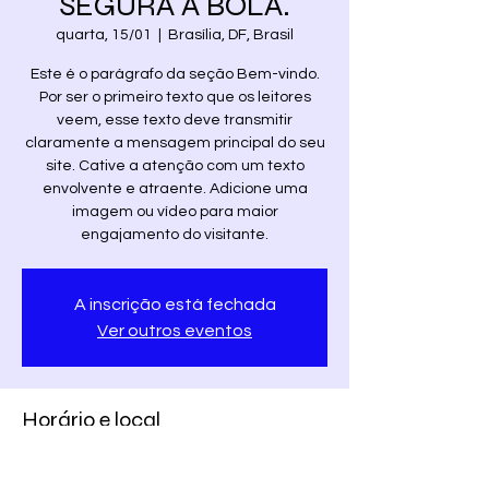
SEGURA A BOLA.
quarta, 15/01
  |  
Brasília, DF, Brasil
Este é o parágrafo da seção Bem-vindo.
Por ser o primeiro texto que os leitores
veem, esse texto deve transmitir
claramente a mensagem principal do seu
site. Cative a atenção com um texto
envolvente e atraente. Adicione uma
imagem ou vídeo para maior
engajamento do visitante.
A inscrição está fechada
Ver outros eventos
Horário e local
15/01/2020, 19:00
Brasília, DF, Brasil