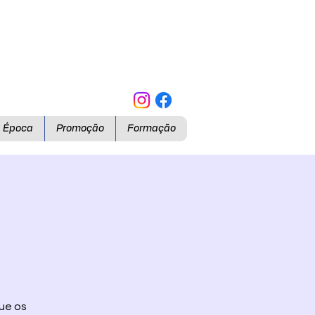
a Época
Promoção
Formação
que os