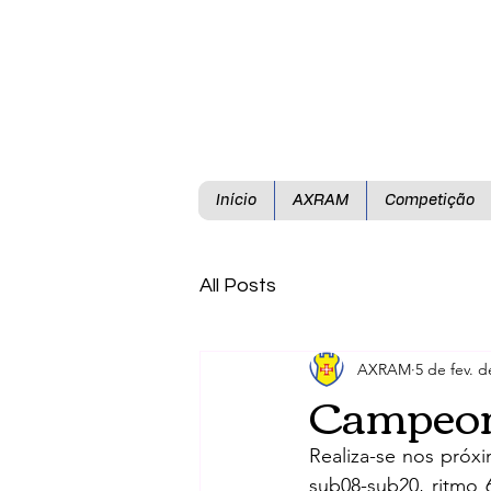
Início
AXRAM
Competição
All Posts
AXRAM
5 de fev. d
Campeon
Realiza-se nos próxi
sub08-sub20, ritmo 