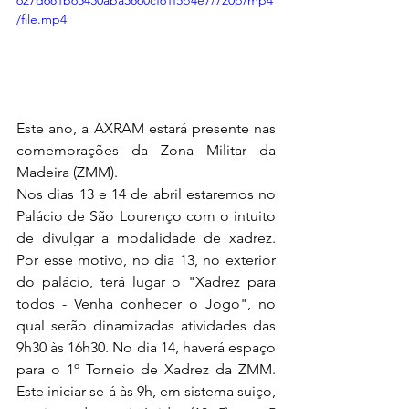
627d681b65430aba5860cf61f5b4e7/720p/mp4
/file.mp4
Este ano, a AXRAM estará presente nas 
comemorações da Zona Militar da 
Madeira (ZMM). 
Nos dias 13 e 14 de abril estaremos no 
Palácio de São Lourenço com o intuito 
de divulgar a modalidade de xadrez. 
Por esse motivo, no dia 13, no exterior 
do palácio, terá lugar o "Xadrez para 
todos - Venha conhecer o Jogo", no 
qual serão dinamizadas atividades das 
9h30 às 16h30. No dia 14, haverá espaço 
para o 1º Torneio de Xadrez da ZMM. 
Este iniciar-se-á às 9h, em sistema suiço, 